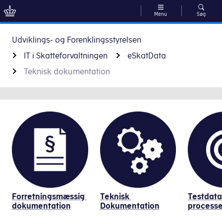
Menu
Søg
Gå til indhold
Udviklings- og Forenklingsstyrelsen
IT i Skatteforvaltningen
eSkatData
Teknisk dokumentation
eskatdata
Forretningsmæssig 
Teknisk 
Testdata
dokumentation
Dokumentation
processe