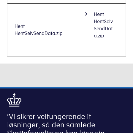
Hent
HentSelv
Hent
SendDat
HentSelvSendData.zip
a.zip
’Vi sikrer velfungerende it-
løsninger, så den samlede