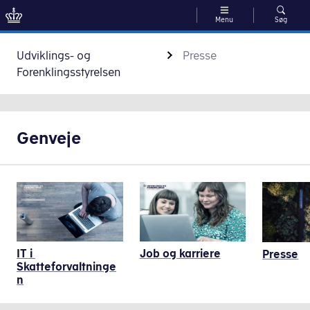
Menu
Søg
Gå til indhold
Udviklings- og
Presse
Forenklingsstyrelsen
Genveje
IT i 
Job og karriere
Presse
Skatteforvaltninge
n